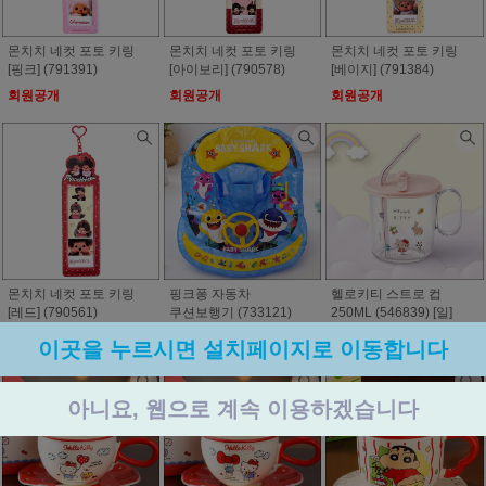
몬치치 네컷 포토 키링
몬치치 네컷 포토 키링
몬치치 네컷 포토 키링
[핑크] (791391)
[아이보리] (790578)
[베이지] (791384)
회원공개
회원공개
회원공개
몬치치 네컷 포토 키링
핑크퐁 자동차
헬로키티 스트로 컵
[레드] (790561)
쿠션보행기 (733121)
250ML (546839) [일]
회원공개
회원공개
회원공개
이곳을 누르시면 설치페이지로 이동합니다
아니요, 웹으로 계속 이용하겠습니다