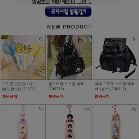
NEW PRODUCT
포켓몬 안전캡 가위
헬로키티 스프링 백팩
미피 드로우 스트링 백팩-
[랜덤발송] (132372)
(790776)
XL [블랙] (790837)
회원공개
회원공개
회원공개