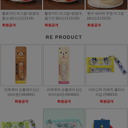
헬로키티 머그컵+받침대
헬로키티 머그컵+받침대
짱구 세라믹 뚜껑 머그컵
풍선 [레드] (113119)
열기구 [레드] (113126)
[레드] (113225)
회원공개
회원공개
회원공개
RE PRODUCT
리락쿠마 손톱깎이 [소]
리락쿠마 손톱깎이 [소]
다마고치 마메치 클리어
[브라운] (464681)
[아이보리] (464681)
지갑 (788933)
회원공개
회원공개
회원공개